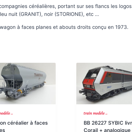
compagnies céréalières, portant sur ses flancs les logo
leu nuit (GRANIT), noir (STORIONE), etc …
wagon à faces planes et abouts droits conçu en 1973.
n céréalier à faces
BB 26227 SYBIC liv
es
Corail + analogique