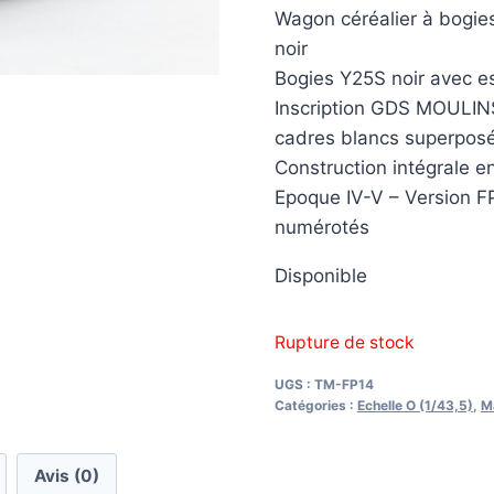
Wagon céréalier à bogies
noir
Bogies Y25S noir avec es
Inscription GDS MOULI
cadres blancs superpos
Construction intégrale en
Epoque IV-V – Version F
numérotés
Disponible
Rupture de stock
UGS :
TM-FP14
Catégories :
Echelle O (1/43,5)
,
Ma
Avis (0)