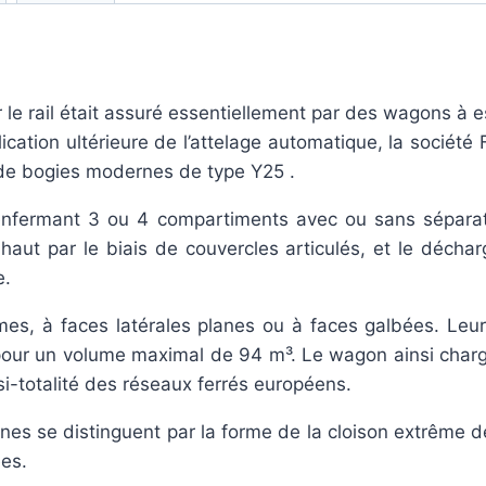
le rail était assuré essentiellement par des wagons à es
cation ultérieure de l’attelage automatique, la société
de bogies modernes de type Y25 .
enfermant 3 ou 4 compartiments avec ou sans séparat
aut par le biais de couvercles articulés, et le déchar
e.
mes, à faces latérales planes ou à faces galbées. Leu
 pour un volume maximal de 94 m³. Le wagon ainsi char
asi-totalité des réseaux ferrés européens.
es se distinguent par la forme de la cloison extrême de 
ées.