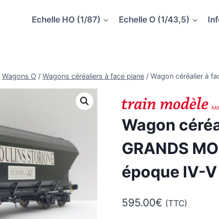
Echelle HO (1/87)
Echelle O (1/43,5)
In
Wagons O
/
Wagons céréaliers à face plane
/
Wagon céréalier à 
Wagon céréal
GRANDS MOU
époque IV-V
595.00
€
(TTC)