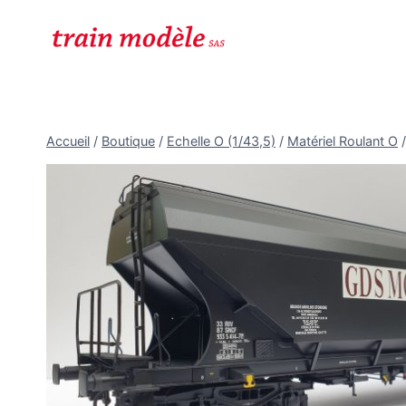
Aller
au
contenu
Accueil
/
Boutique
/
Echelle O (1/43,5)
/
Matériel Roulant O
/