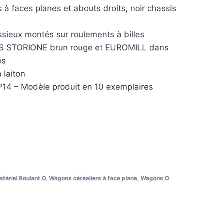
 à faces planes et abouts droits, noir chassis
sieux montés sur roulements à billes
NS STORIONE brun rouge et EUROMILL dans
és
 laiton
P14 – Modèle produit en 10 exemplaires
tériel Roulant O
,
Wagons céréaliers à face plane
,
Wagons O