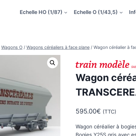
Echelle HO (1/87)
Echelle O (1/43,5)
In
Wagons O
/
Wagons céréaliers à face plane
/
Wagon céréalier à 
Wagon céréal
TRANSCEREA
595.00
€
(TTC)
Wagon céréalier à bogies
Bogies Y25S gris avec es