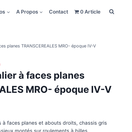
fos
A Propos
Contact
0 Article
faces planes TRANSCEREALES MRO- époque IV-V
ier à faces planes
LES MRO- époque IV-V
 à faces planes et abouts droits, chassis gris
sieux montés sur roulements à billes