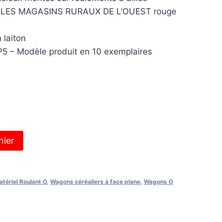
ÉALES MAGASINS RURAUX DE L’OUEST rouge
 laiton
P5 – Modèle produit en 10 exemplaires
nier
tériel Roulant O
,
Wagons céréaliers à face plane
,
Wagons O