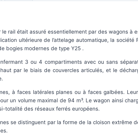
TRANSCEREALES
MRO-
époque
IV-
le rail était assuré essentiellement par des wagons à es
V
cation ultérieure de l’attelage automatique, la société
de bogies modernes de type Y25 .
enfermant 3 ou 4 compartiments avec ou sans séparat
aut par le biais de couvercles articulés, et le déchar
e.
mes, à faces latérales planes ou à faces galbées. Leu
 pour un volume maximal de 94 m³. Le wagon ainsi char
asi-totalité des réseaux ferrés européens.
es se distinguent par la forme de la cloison extrême de 
ées.