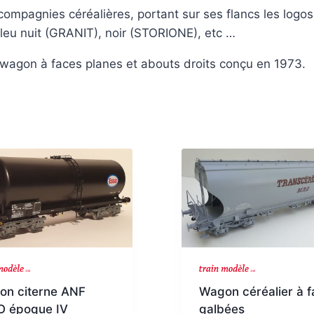
compagnies céréalières, portant sur ses flancs les logo
leu nuit (GRANIT), noir (STORIONE), etc …
wagon à faces planes et abouts droits conçu en 1973.
NOUVEAU
on citerne ANF
Wagon céréalier à f
O époque IV
galbées