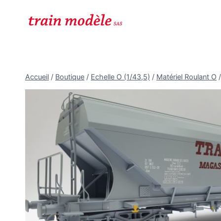
Aller
au
contenu
Accueil
/
Boutique
/
Echelle O (1/43,5)
/
Matériel Roulant O
/