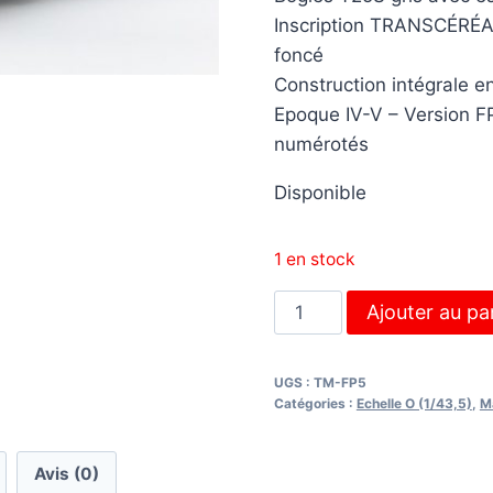
Inscription TRANSCÉR
foncé
Construction intégrale en
Epoque IV-V – Version F
numérotés
Disponible
1 en stock
quantité
Ajouter au pa
de
Wagon
UGS :
TM-FP5
céréalier
Catégories :
Echelle O (1/43,5)
,
Ma
à
faces
Avis (0)
planes