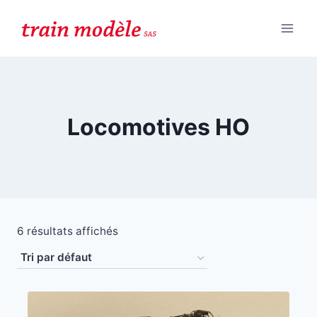
Aller
au
contenu
Locomotives HO
6 résultats affichés