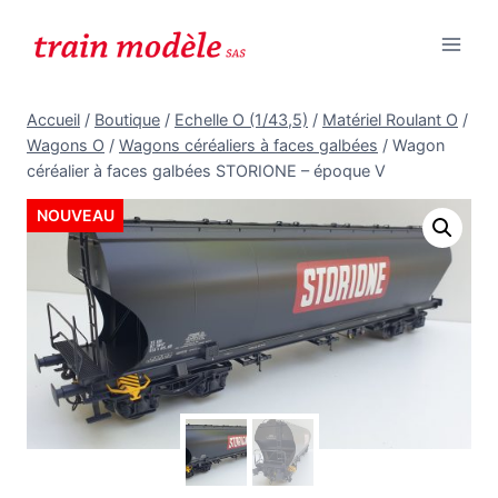
Aller
au
contenu
Accueil
/
Boutique
/
Echelle O (1/43,5)
/
Matériel Roulant O
/
Wagons O
/
Wagons céréaliers à faces galbées
/
Wagon
céréalier à faces galbées STORIONE – époque V
NOUVEAU