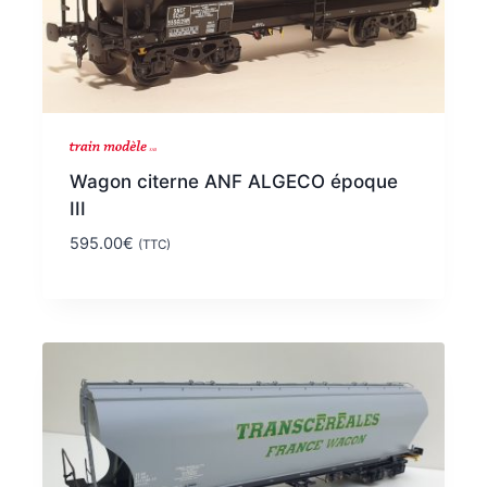
Wagon citerne ANF ALGECO époque
III
595.00
€
(TTC)