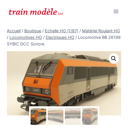
Aller
au
contenu
Accueil
/
Boutique
/
Echelle HO (1/87)
/
Matériel Roulant HO
/
Locomotives HO
/
Electriques HO
/
Locomotive BB 26199
SYBIC DCC Sonore