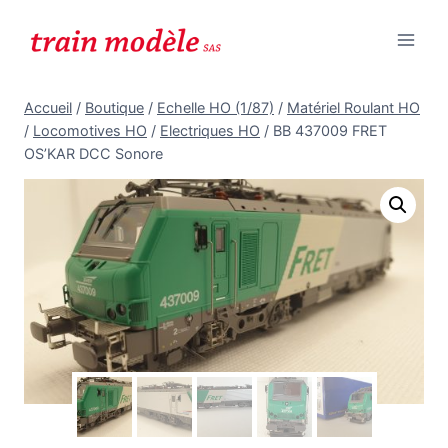
Aller
au
contenu
Accueil
/
Boutique
/
Echelle HO (1/87)
/
Matériel Roulant HO
/
Locomotives HO
/
Electriques HO
/
BB 437009 FRET
OS’KAR DCC Sonore