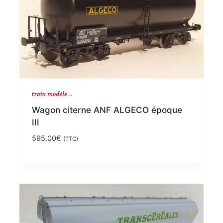
Wagon citerne ANF ALGECO époque
III
595.00
€
(TTC)