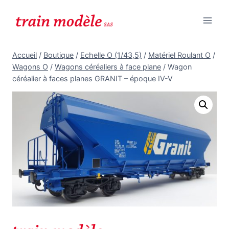
Aller
au
contenu
Accueil
/
Boutique
/
Echelle O (1/43,5)
/
Matériel Roulant O
/
Wagons O
/
Wagons céréaliers à face plane
/
Wagon
céréalier à faces planes GRANIT – époque IV-V