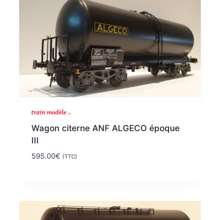
Wagon citerne ANF ALGECO époque
III
595.00
€
(TTC)