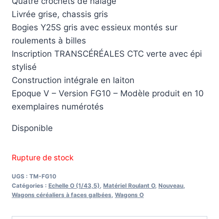
Quatre crochets de halage
Livrée grise, chassis gris
Bogies Y25S gris avec essieux montés sur
roulements à billes
Inscription TRANSCÉRÉALES CTC verte avec épi
stylisé
Construction intégrale en laiton
Epoque V – Version FG10 – Modèle produit en 10
exemplaires numérotés
Disponible
Rupture de stock
UGS :
TM-FG10
Catégories :
Echelle O (1/43,5)
,
Matériel Roulant O
,
Nouveau
,
Wagons céréaliers à faces galbées
,
Wagons O