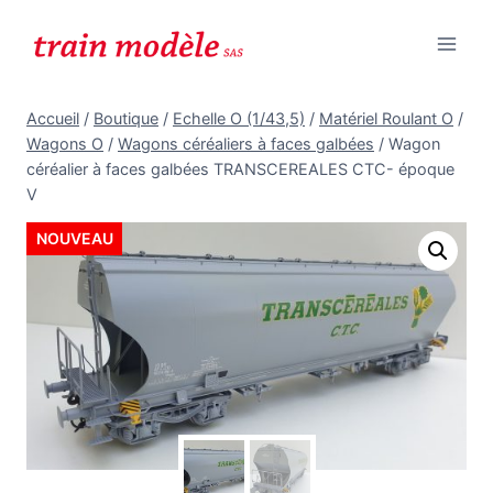
Aller
au
contenu
Accueil
/
Boutique
/
Echelle O (1/43,5)
/
Matériel Roulant O
/
Wagons O
/
Wagons céréaliers à faces galbées
/
Wagon
céréalier à faces galbées TRANSCEREALES CTC- époque
V
NOUVEAU