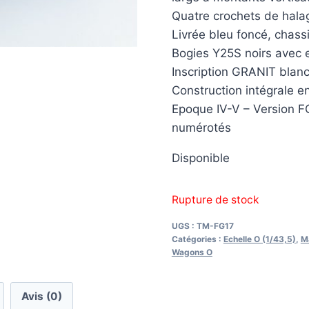
Quatre crochets de hala
Livrée bleu foncé, chass
Bogies Y25S noirs avec e
Inscription GRANIT blanc
Construction intégrale en
Epoque IV-V – Version F
numérotés
Disponible
Rupture de stock
UGS :
TM-FG17
Catégories :
Echelle O (1/43,5)
,
Ma
Wagons O
Avis (0)