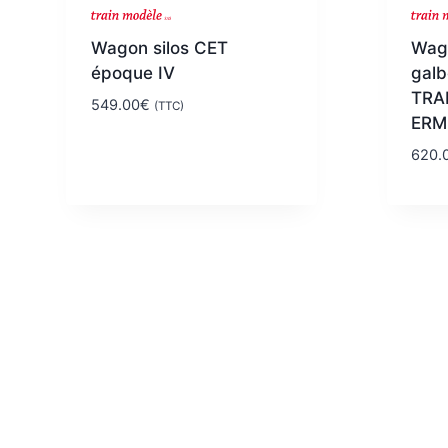
Wagon silos CET
Wago
époque IV
gal
TRA
549.00
€
(TTC)
ERM
620.