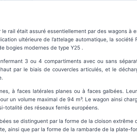
le rail était assuré essentiellement par des wagons à es
cation ultérieure de l’attelage automatique, la société
de bogies modernes de type Y25 .
enfermant 3 ou 4 compartiments avec ou sans séparat
aut par le biais de couvercles articulés, et le déchar
e.
mes, à faces latérales planes ou à faces galbées. Leu
 pour un volume maximal de 94 m³. Le wagon ainsi char
asi-totalité des réseaux ferrés européens.
ées se distinguent par la forme de la cloison extrême de
suite, ainsi que par la forme de la rambarde de la plate-