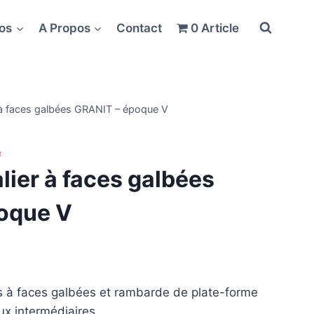
fos
A Propos
Contact
0 Article
 à faces galbées GRANIT – époque V
ier à faces galbées
oque V
s à faces galbées et rambarde de plate-forme
ux intermédiaires