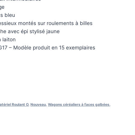
ge
is bleu
ssieux montés sur roulements à billes
he avec épi stylisé jaune
 laiton
G17 – Modèle produit en 15 exemplaires
tériel Roulant O
,
Nouveau
,
Wagons céréaliers à faces galbées
,