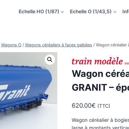
Echelle HO (1/87)
Echelle O (1/43,5)
In
Wagons O
/
Wagons céréaliers à faces galbées
/
Wagon céréalier
Wagon céréal
GRANIT – ép
620.00
€
(TTC)
Wagon céréalier à bogie
large à montants vertica