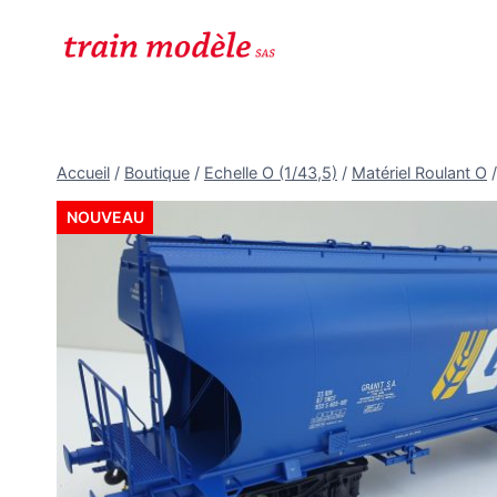
Aller
au
contenu
Accueil
/
Boutique
/
Echelle O (1/43,5)
/
Matériel Roulant O
/
NOUVEAU