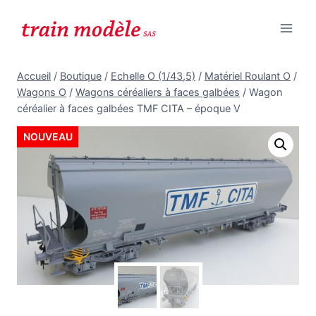
Aller
au
contenu
Accueil
/
Boutique
/
Echelle O (1/43,5)
/
Matériel Roulant O
/
Wagons O
/
Wagons céréaliers à faces galbées
/
Wagon
céréalier à faces galbées TMF CITA – époque V
NOUVEAU