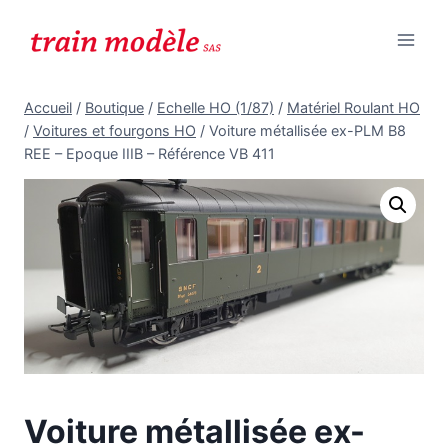
Aller
au
contenu
Accueil
/
Boutique
/
Echelle HO (1/87)
/
Matériel Roulant HO
/
Voitures et fourgons HO
/
Voiture métallisée ex-PLM B8
REE – Epoque IIIB – Référence VB 411
Voiture métallisée ex-