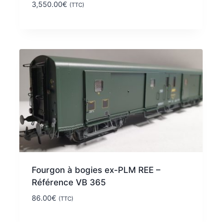
3,550.00
€
(TTC)
Fourgon à bogies ex-PLM REE –
Référence VB 365
86.00
€
(TTC)