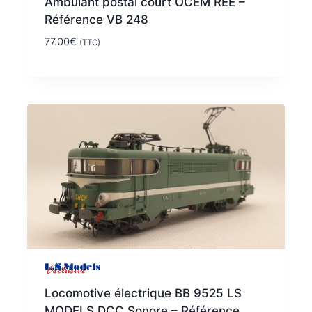
Ambulant postal court OCEM REE –
Référence VB 248
77.00
€
(TTC)
Locomotive électrique BB 9525 LS
MODELS DCC Sonore – Référence