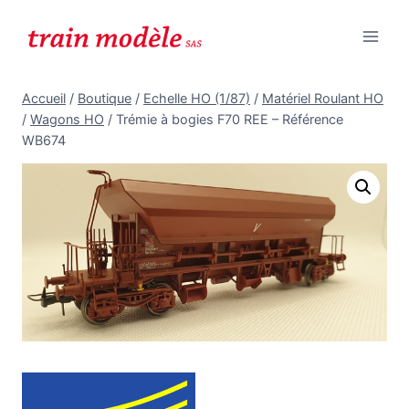
Aller
au
contenu
Accueil
/
Boutique
/
Echelle HO (1/87)
/
Matériel Roulant HO
/
Wagons HO
/
Trémie à bogies F70 REE – Référence
WB674