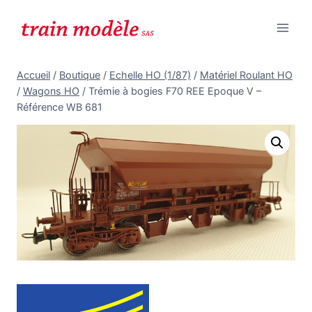
Aller
au
contenu
Accueil
/
Boutique
/
Echelle HO (1/87)
/
Matériel Roulant HO
/
Wagons HO
/
Trémie à bogies F70 REE Epoque V –
Référence WB 681