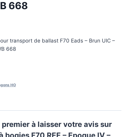
WB 668
our transport de ballast F70 Eads – Brun UIC –
WB 668
gons HO
 premier à laisser votre avis sur
à bogies F70 REE – Epoque IV –