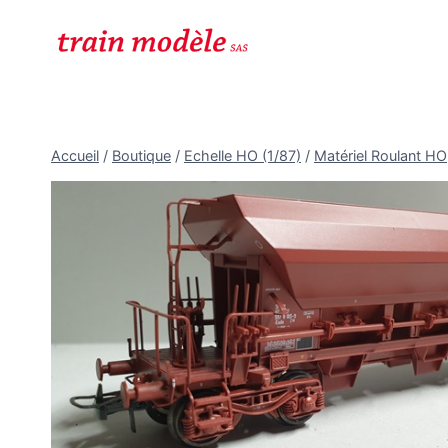
Aller
au
contenu
Accueil
/
Boutique
/
Echelle HO (1/87)
/
Matériel Roulant HO