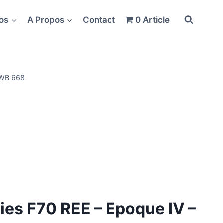
fos
A Propos
Contact
0 Article
 WB 668
ies F70 REE – Epoque IV –