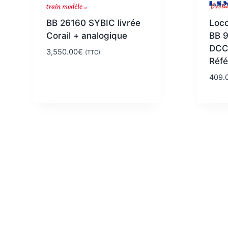
BB 26160 SYBIC livrée
Loco
Corail + analogique
BB 
DCC
3,550.00
€
(TTC)
Réf
409.