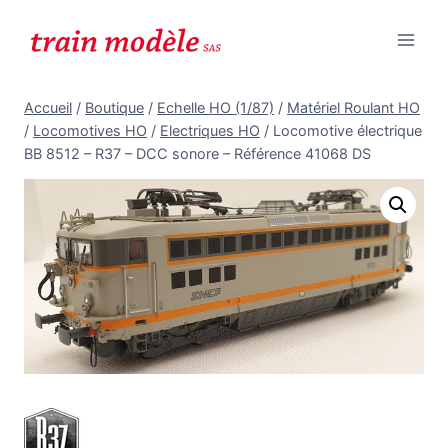
Aller
au
contenu
Accueil
/
Boutique
/
Echelle HO (1/87)
/
Matériel Roulant HO
/
Locomotives HO
/
Electriques HO
/
Locomotive électrique
BB 8512 – R37 – DCC sonore – Référence 41068 DS