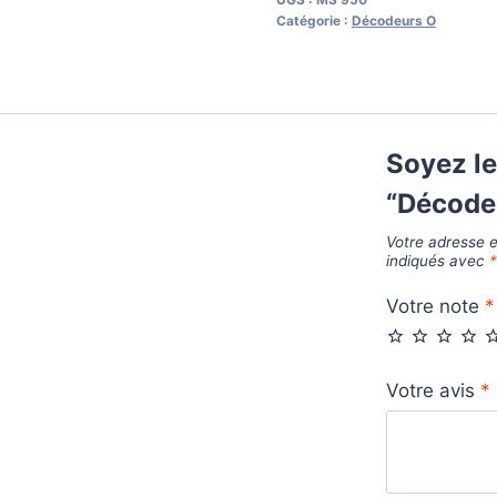
MS
Catégorie :
Décodeurs O
950
pour
échelle
O
Soyez le
“Décode
Votre adresse e
indiqués avec
Votre note
*
Votre avis
*