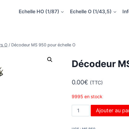
Echelle HO (1/87)
Echelle O (1/43,5)
In
rs O
/
Décodeur MS 950 pour échelle O
Décodeur MS
0.00
€
(TTC)
9995 en stock
quantité
Ajouter au pa
de
Décodeur
UGS :
MS 950