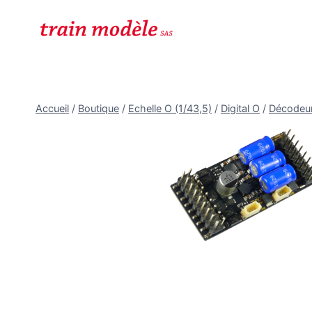
Aller
au
contenu
Accueil
/
Boutique
/
Echelle O (1/43,5)
/
Digital O
/
Décodeu