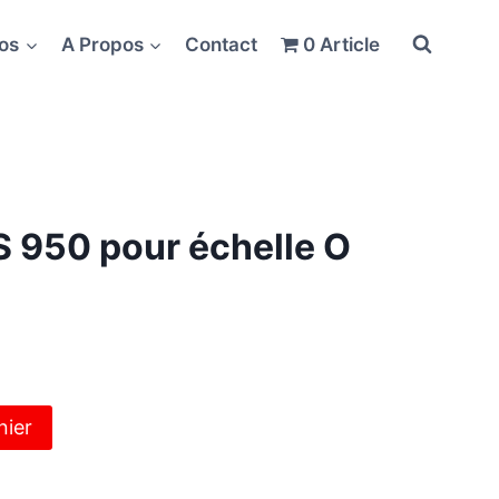
fos
A Propos
Contact
0 Article
 950 pour échelle O
nier