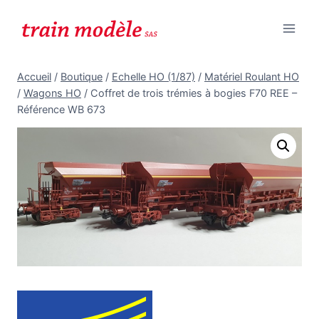
Aller
au
contenu
Accueil
/
Boutique
/
Echelle HO (1/87)
/
Matériel Roulant HO
/
Wagons HO
/
Coffret de trois trémies à bogies F70 REE –
Référence WB 673