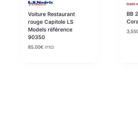
BB 2
Voiture Restaurant
Cora
rouge Capitole LS
Models référence
3,55
90350
85.00
€
(TTC)