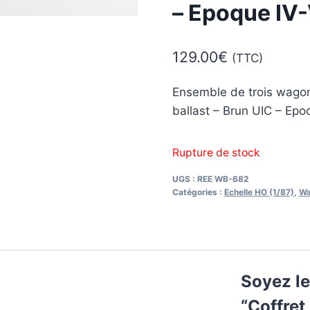
– Epoque IV
129.00
€
(TTC)
Ensemble de trois wagon
ballast – Brun UIC – Epo
Rupture de stock
UGS :
REE WB-682
Catégories :
Echelle HO (1/87)
,
Wa
Soyez le
“Coffret