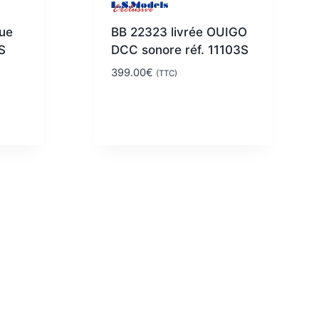
que
BB 22323 livrée OUIGO
S
DCC sonore réf. 11103S
399.00
€
(TTC)