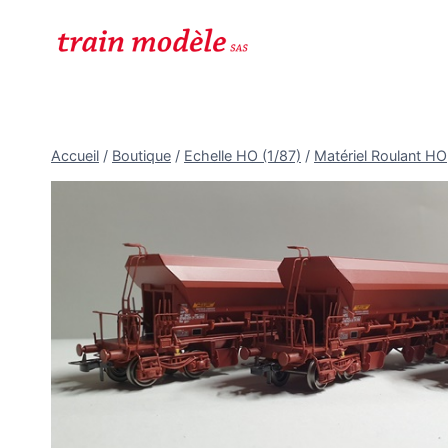
Aller
au
contenu
Accueil
/
Boutique
/
Echelle HO (1/87)
/
Matériel Roulant HO