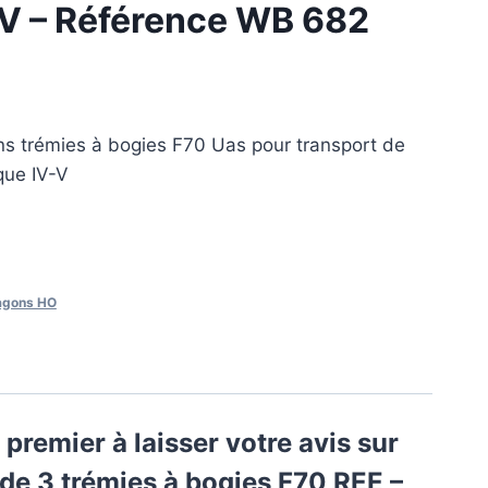
-V – Référence WB 682
s trémies à bogies F70 Uas pour transport de
que IV-V
gons HO
 premier à laisser votre avis sur
 de 3 trémies à bogies F70 REE –