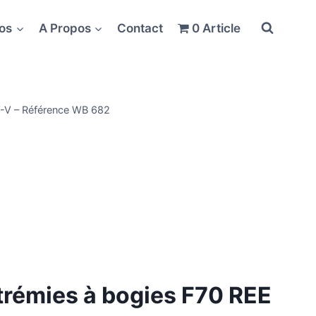
fos
A Propos
Contact
0 Article
V-V – Référence WB 682
 trémies à bogies F70 REE