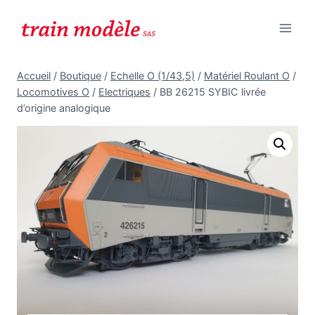
Aller
au
contenu
Accueil
/
Boutique
/
Echelle O (1/43,5)
/
Matériel Roulant O
/
Locomotives O
/
Electriques
/
BB 26215 SYBIC livrée
d’origine analogique