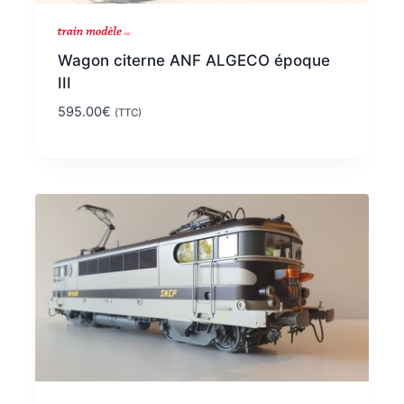
Wagon citerne ANF ALGECO époque
III
595.00
€
(TTC)