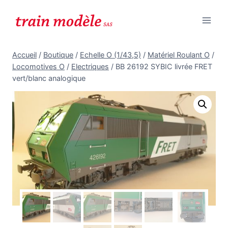
Aller
au
contenu
Accueil
/
Boutique
/
Echelle O (1/43,5)
/
Matériel Roulant O
/
Locomotives O
/
Electriques
/
BB 26192 SYBIC livrée FRET
vert/blanc analogique